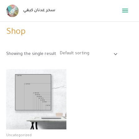
Skip
Main
سحر عدنان كيفي
to
Home
/ Shop
content
Menu
Shop
Showing the single result
Uncategorized